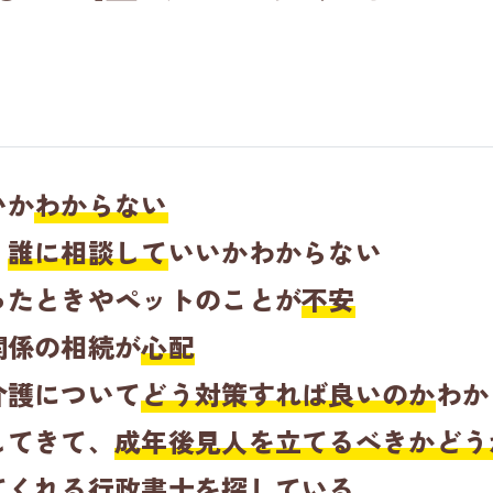
いか
わからない
、
誰に相談して
いいかわからない
ったときやペットのことが
不安
関係の相続が
心配
介護について
どう対策すれば良いのか
わか
してきて、
成年後見人を立てるべきかどう
てくれる
行政書士を探している