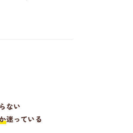
らない
か
迷っている