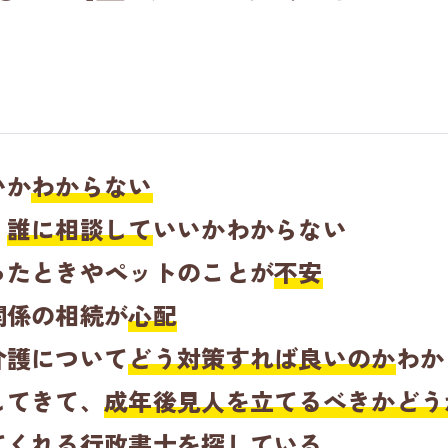
いか
わからない
、
誰に相談して
いいかわからない
ったときやペットのことが
不安
関係の相続が
心配
介護について
どう対策すれば良いのか
わか
してきて、
成年後見人を立てるべきかどう
てくれる
行政書士を探している