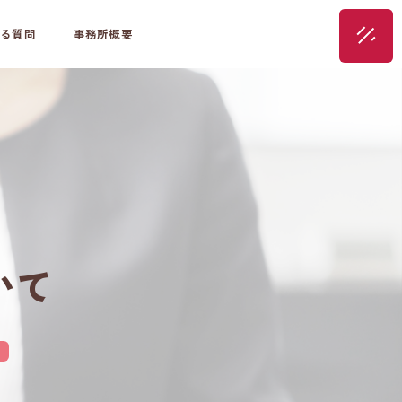
る質問
事務所概要
いて
。