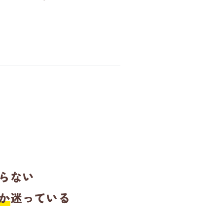
らない
か
迷っている